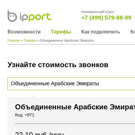
Коммерческий отдел:
+7 (499) 579-88-99
Возможности
Тарифы
Как подключить
К
Главная
>
Тарифы
> Объединенные Арабские Эмираты
Узнайте стоимость звонков
Для получения информации о стоимости звонка, пожалуйста, введите телефонный н
вы хотите позвонить или название города или страны
Объединенные Арабские Эмир
Код: +971
22.10
руб./мин.