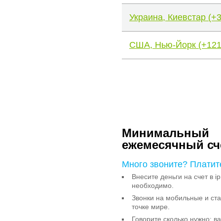
Украина, Киевстар (+
США, Нью-Йорк (+121
Минимальный
ежемесячный сч
Много звоните? Платит
Внесите деньги на счет в ip
необходимо.
Звонки на мобильные и с
точке мире.
Говорите сколько нужно: в