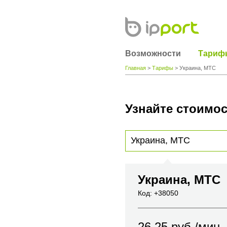
Возможности
Тариф
Главная
>
Тарифы
> Украина, МТС
Узнайте стоимос
Для получения информации о стоимости
вы хотите позвонить или название горо
Украина, МТС
Код: +38050
26.25
руб./мин.