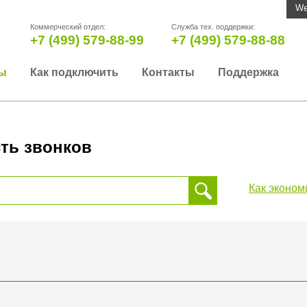
We
Коммерческий отдел:
Служба тех. поддержки:
+7 (499) 579-88-99
+7 (499) 579-88-88
ы
Как подключить
Контакты
Поддержка
ть звонков
Как эконом
 звонка, пожалуйста, введите телефонный номер на который
да или страны