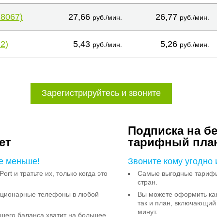
38067)
27,66
26,77
руб./мин.
руб./мин.
2)
5,43
5,26
руб./мин.
руб./мин.
Зарегистрируйтесь и звоните
Подписка на б
ет
тарифный пла
е меньше!
Звоните кому угодно 
Port и тратьте их, только когда это
Самые выгодные тарифы 
стран.
тационарные телефоны в любой
Вы можете оформить как
так и план, включающий
минут.
ашего баланса хватит на большее,