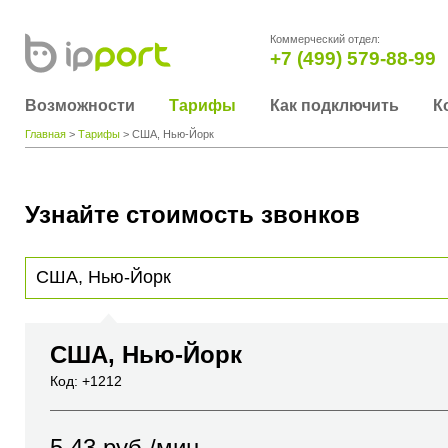
Коммерческий отдел:
+7 (499) 579-88-99
Возможности
Тарифы
Как подключить
К
Главная
>
Тарифы
> США, Нью-Йорк
Узнайте стоимость звонков
Для получения информации о стоимости звонка, пожалуйста, введите телефонный н
вы хотите позвонить или название города или страны
США, Нью-Йорк
Код: +1212
5.43
руб./мин.