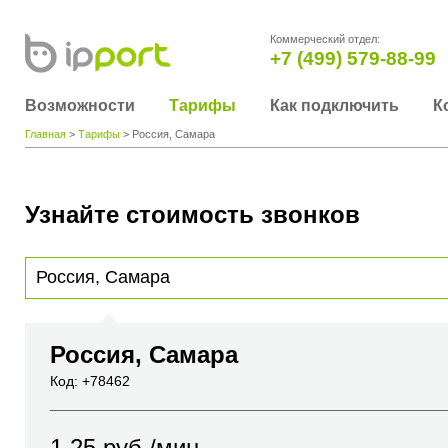
Коммерческий отдел:
+7 (499) 579-88-99
Возможности
Тарифы
Как подключить
К
Главная
>
Тарифы
> Россия, Самара
Узнайте стоимость звонков
Для получения информации о стоимости звонка, пожалуйста, введите телефонный н
вы хотите позвонить или название города или страны
Россия, Самара
Код: +78462
1.25
руб./мин.