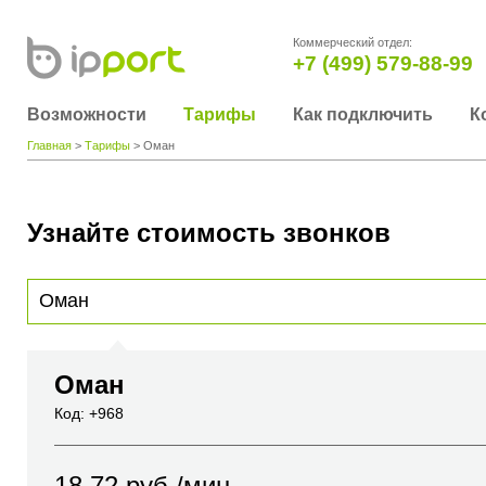
Коммерческий отдел:
+7 (499) 579-88-99
Возможности
Тарифы
Как подключить
К
Главная
>
Тарифы
> Оман
Узнайте стоимость звонков
Для получения информации о стоимости звонка, пожалуйста, введите телефонный н
вы хотите позвонить или название города или страны
Оман
Код: +968
18.72
руб./мин.