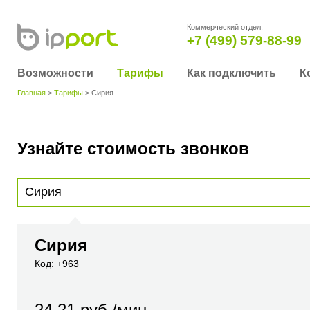
Коммерческий отдел:
+7 (499) 579-88-99
Возможности
Тарифы
Как подключить
К
Главная
>
Тарифы
> Сирия
Узнайте стоимость звонков
Для получения информации о стоимости звонка, пожалуйста, введите телефонный н
вы хотите позвонить или название города или страны
Сирия
Код: +963
24.21
руб./мин.