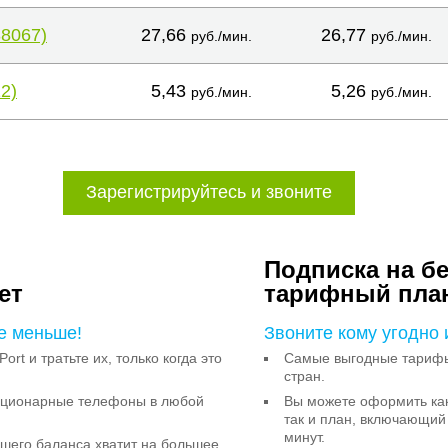
38067)
27,66
26,77
руб./мин.
руб./мин.
2)
5,43
5,26
руб./мин.
руб./мин.
Зарегистрируйтесь и звоните
Подписка на б
ет
тарифный пла
е меньше!
Звоните кому угодно 
Port и тратьте их, только когда это
Самые выгодные тарифы 
стран.
тационарные телефоны в любой
Вы можете оформить как
так и план, включающий
минут.
ашего баланса хватит на большее,