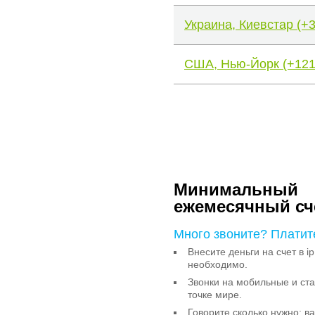
Украина, Киевстар (+
США, Нью-Йорк (+121
Минимальный
ежемесячный сч
Много звоните? Платит
Внесите деньги на счет в ip
необходимо.
Звонки на мобильные и с
точке мире.
Говорите сколько нужно: в