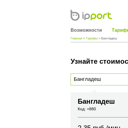
Возможности
Тариф
Главная
>
Тарифы
> Бангладеш
Узнайте стоимос
Для получения информации о стоимости
вы хотите позвонить или название горо
Бангладеш
Код: +880
2.35
руб./мин.