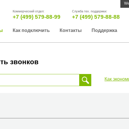
We
Коммерческий отдел:
Служба тех. поддержки:
+7 (499) 579-88-99
+7 (499) 579-88-88
ы
Как подключить
Контакты
Поддержка
ть звонков
Как эконом
 звонка, пожалуйста, введите телефонный номер на который
да или страны