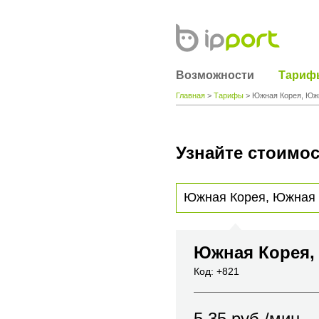
Возможности
Тариф
Главная
>
Тарифы
> Южная Корея, Южн
Узнайте стоимос
Для получения информации о стоимости
вы хотите позвонить или название горо
Южная Корея,
Код: +821
5.35
руб./мин.