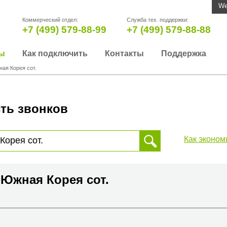
We
Коммерческий отдел:
Служба тех. поддержки:
+7 (499) 579-88-99
+7 (499) 579-88-88
ы
Как подключить
Контакты
Поддержка
ая Корея сот.
ть звонков
Как эконом
 звонка, пожалуйста, введите телефонный номер на который
да или страны
 Южная Корея сот.