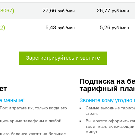
38067)
27,66
26,77
руб./мин.
руб./мин.
2)
5,43
5,26
руб./мин.
руб./мин.
Зарегистрируйтесь и звоните
Подписка на б
ет
тарифный пла
е меньше!
Звоните кому угодно 
Port и тратьте их, только когда это
Самые выгодные тарифы 
стран.
тационарные телефоны в любой
Вы можете оформить как
так и план, включающий
минут.
ашего баланса хватит на большее,