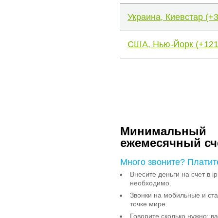
Украина, Киевстар (+
США, Нью-Йорк (+121
Минимальный
ежемесячный сч
Много звоните? Платит
Внесите деньги на счет в ip
необходимо.
Звонки на мобильные и с
точке мире.
Говорите сколько нужно: в