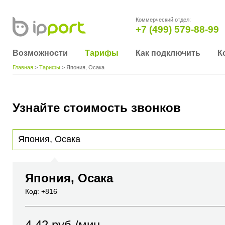
Коммерческий отдел:
+7 (499) 579-88-99
Возможности
Тарифы
Как подключить
К
Главная
>
Тарифы
> Япония, Осака
Узнайте стоимость звонков
Для получения информации о стоимости звонка, пожалуйста, введите телефонный н
вы хотите позвонить или название города или страны
Япония, Осака
Код: +816
4.42
руб./мин.