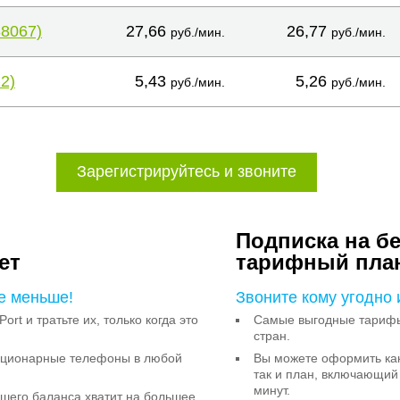
38067)
27,66
26,77
руб./мин.
руб./мин.
2)
5,43
5,26
руб./мин.
руб./мин.
Зарегистрируйтесь и звоните
Подписка на б
ет
тарифный пла
е меньше!
Звоните кому угодно 
Port и тратьте их, только когда это
Самые выгодные тарифы 
стран.
тационарные телефоны в любой
Вы можете оформить как
так и план, включающий
минут.
ашего баланса хватит на большее,