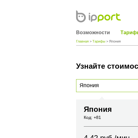
Возможности
Тариф
Главная
>
Тарифы
> Япония
Узнайте стоимос
Для получения информации о стоимости
вы хотите позвонить или название горо
Япония
Код: +81
4.42
руб./мин.