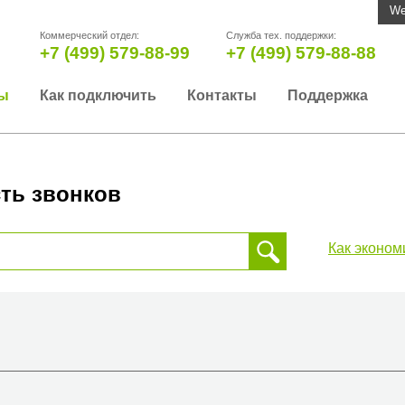
We
Коммерческий отдел:
Служба тех. поддержки:
+7 (499) 579-88-99
+7 (499) 579-88-88
ы
Как подключить
Контакты
Поддержка
ть звонков
Как эконом
 звонка, пожалуйста, введите телефонный номер на который
да или страны