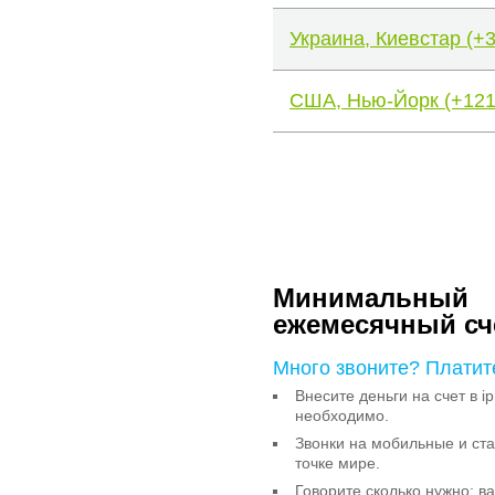
Украина, Киевстар (+
США, Нью-Йорк (+121
Минимальный
ежемесячный сч
Много звоните? Платит
Внесите деньги на счет в ip
необходимо.
Звонки на мобильные и с
точке мире.
Говорите сколько нужно: в