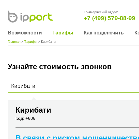
Коммерческий отдел:
+7 (499) 579-88-99
Возможности
Тарифы
Как подключить
К
Главная
>
Тарифы
> Кирибати
Узнайте стоимость звонков
Для получения информации о стоимости звонка, пожалуйста, введите телефонный н
вы хотите позвонить или название города или страны
Кирибати
Код: +686
В связи с риском мошенничеств