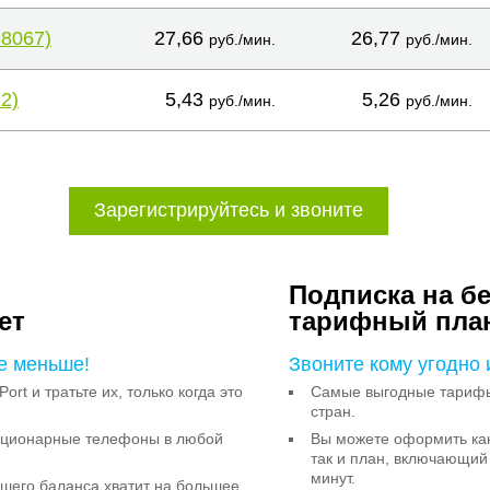
38067)
27,66
26,77
руб./мин.
руб./мин.
2)
5,43
5,26
руб./мин.
руб./мин.
Зарегистрируйтесь и звоните
Подписка на б
ет
тарифный пла
е меньше!
Звоните кому угодно 
Port и тратьте их, только когда это
Самые выгодные тарифы 
стран.
тационарные телефоны в любой
Вы можете оформить как
так и план, включающий
минут.
ашего баланса хватит на большее,