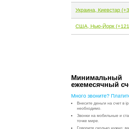
Украина, Киевстар (+
США, Нью-Йорк (+121
Минимальный
ежемесячный сч
Много звоните? Платит
Внесите деньги на счет в ip
необходимо.
Звонки на мобильные и с
точке мире.
Говорите сколько нужно: в