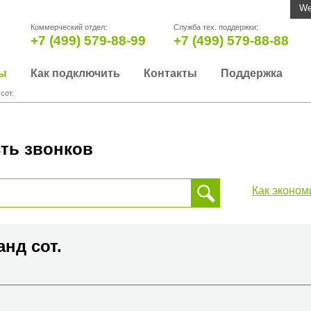
We
Коммерческий отдел:
Служба тех. поддержки:
+7 (499) 579-88-99
+7 (499) 579-88-88
ы
Как подключить
Контакты
Поддержка
сот.
ть звонков
Как эконом
 звонка, пожалуйста, введите телефонный номер на который
да или страны
анд сот.