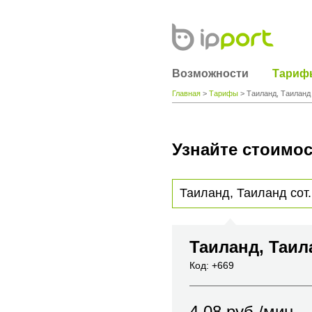
Возможности
Тариф
Главная
>
Тарифы
> Таиланд, Таиланд 
Узнайте стоимос
Для получения информации о стоимости
вы хотите позвонить или название горо
Таиланд, Таил
Код: +669
4.08
руб./мин.