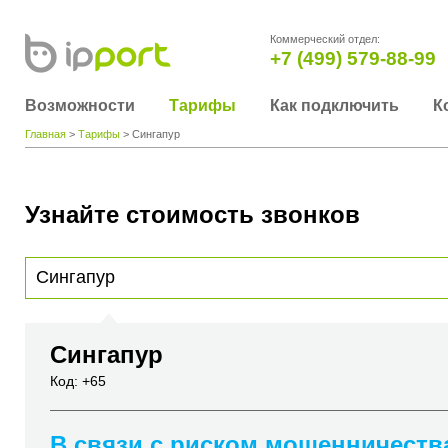
Коммерческий отдел:
+7 (499) 579-88-99
Возможности
Тарифы
Как подключить
К
Главная
>
Тарифы
> Сингапур
Узнайте стоимость звонков
Для получения информации о стоимости звонка, пожалуйста, введите телефонный н
вы хотите позвонить или название города или страны
Сингапур
Код: +65
В связи с риском мошенничеств