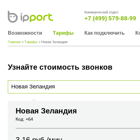
Коммерческий отдел:
+7 (499) 579-88-99
Возможности
Тарифы
Как подключить
К
Главная
>
Тарифы
> Новая Зеландия
Узнайте стоимость звонков
Для получения информации о стоимости звонка, пожалуйста, введите телефонный н
вы хотите позвонить или название города или страны
Новая Зеландия
Код: +64
3.16
руб./мин.