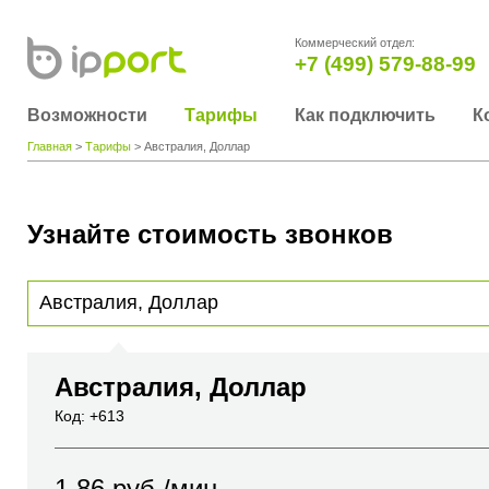
Коммерческий отдел:
+7 (499) 579-88-99
Возможности
Тарифы
Как подключить
К
Главная
>
Тарифы
> Австралия, Доллар
Узнайте стоимость звонков
Для получения информации о стоимости звонка, пожалуйста, введите телефонный н
вы хотите позвонить или название города или страны
Австралия, Доллар
Код: +613
1.86
руб./мин.