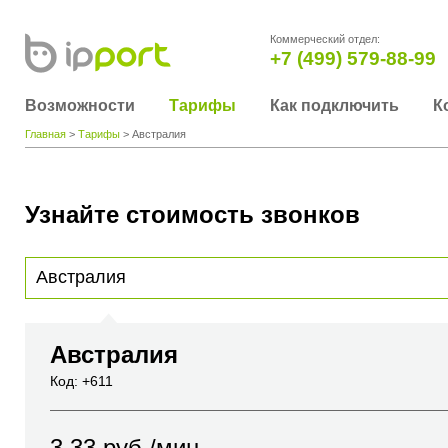
Коммерческий отдел:
+7 (499) 579-88-99
Возможности
Тарифы
Как подключить
К
Главная
>
Тарифы
> Австралия
Узнайте стоимость звонков
Для получения информации о стоимости звонка, пожалуйста, введите телефонный н
вы хотите позвонить или название города или страны
Австралия
Код: +611
3.33
руб./мин.