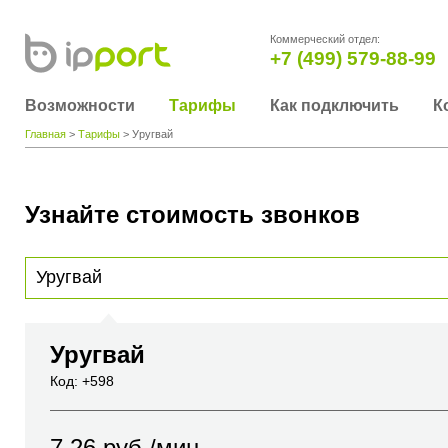
Коммерческий отдел:
+7 (499) 579-88-99
Возможности
Тарифы
Как подключить
К
Главная
>
Тарифы
> Уругвай
Узнайте стоимость звонков
Для получения информации о стоимости звонка, пожалуйста, введите телефонный н
вы хотите позвонить или название города или страны
Уругвай
Код: +598
7.26
руб./мин.