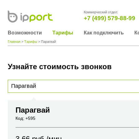
Коммерческий отдел:
+7 (499) 579-88-99
Возможности
Тарифы
Как подключить
К
Главная
>
Тарифы
> Парагвай
Узнайте стоимость звонков
Для получения информации о стоимости звонка, пожалуйста, введите телефонный н
вы хотите позвонить или название города или страны
Парагвай
Код: +595
3.66
руб./мин.