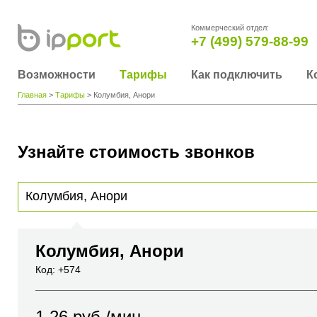
Коммерческий отдел:
+7 (499) 579-88-99
Возможности
Тарифы
Как подключить
К
Главная
>
Тарифы
> Колумбия, Анори
Узнайте стоимость звонков
Для получения информации о стоимости звонка, пожалуйста, введите телефонный н
вы хотите позвонить или название города или страны
Колумбия, Анори
Код: +574
1.26
руб./мин.