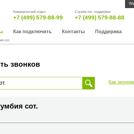
We
Коммерческий отдел:
Служба тех. поддержки:
+7 (499) 579-88-99
+7 (499) 579-88-88
ы
Как подключить
Контакты
Поддержка
ия сот.
ть звонков
Как эконом
 звонка, пожалуйста, введите телефонный номер на который
да или страны
умбия сот.