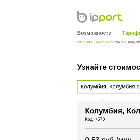
Возможности
Тариф
Главная
>
Тарифы
> Колумбия, Колумб
Узнайте стоимос
Для получения информации о стоимости
вы хотите позвонить или название горо
Колумбия, Кол
Код: +573
0.53
руб./мин.