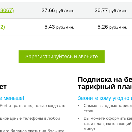
38067)
27,66
26,77
руб./мин.
руб./мин.
2)
5,43
5,26
руб./мин.
руб./мин.
Зарегистрируйтесь и звоните
Подписка на б
ет
тарифный пла
е меньше!
Звоните кому угодно 
Port и тратьте их, только когда это
Самые выгодные тарифы 
стран.
тационарные телефоны в любой
Вы можете оформить как
так и план, включающий
минут.
ашего баланса хватит на большее,