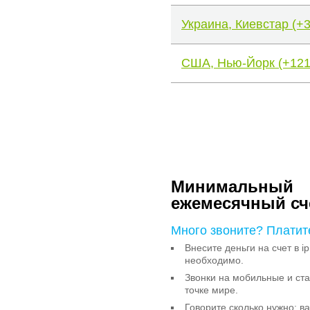
Украина, Киевстар (+
США, Нью-Йорк (+121
Минимальный
ежемесячный сч
Много звоните? Платит
Внесите деньги на счет в ip
необходимо.
Звонки на мобильные и с
точке мире.
Говорите сколько нужно: в