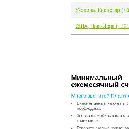
Украина, Киевстар (+
США, Нью-Йорк (+121
Минимальный
ежемесячный сч
Много звоните? Платит
Внесите деньги на счет в ip
необходимо.
Звонки на мобильные и с
точке мире.
Говорите сколько нужно: в