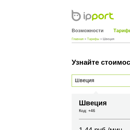
Возможности
Тариф
Главная
>
Тарифы
> Швеция
Узнайте стоимос
Для получения информации о стоимости
вы хотите позвонить или название горо
Швеция
Код: +46
1.44
руб./мин.