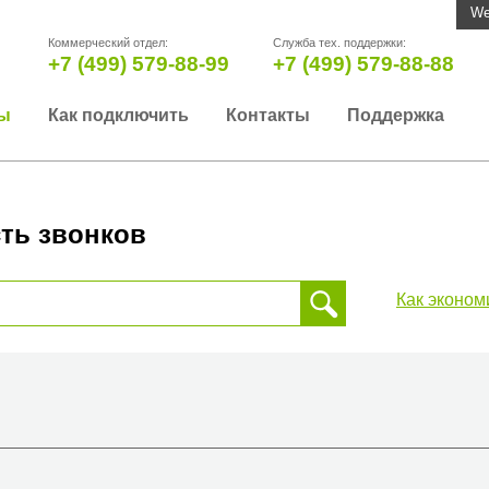
We
Коммерческий отдел:
Служба тех. поддержки:
+7 (499) 579-88-99
+7 (499) 579-88-88
ы
Как подключить
Контакты
Поддержка
ть звонков
Как эконом
 звонка, пожалуйста, введите телефонный номер на который
да или страны