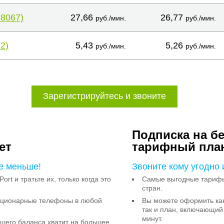
38067)
27,66
26,77
руб./мин.
руб./мин.
2)
5,43
5,26
руб./мин.
руб./мин.
Зарегистрируйтесь и звоните
Подписка на б
ет
тарифный пла
е меньше!
Звоните кому угодно 
Port и тратьте их, только когда это
Самые выгодные тарифы 
стран.
тационарные телефоны в любой
Вы можете оформить как
так и план, включающий
минут.
ашего баланса хватит на большее,