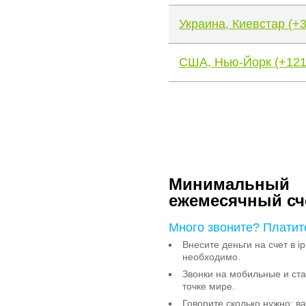
Украина, Киевстар (+
США, Нью-Йорк (+121
Минимальный
ежемесячный сч
Много звоните? Платит
Внесите деньги на счет в ip
необходимо.
Звонки на мобильные и с
точке мире.
Говорите сколько нужно: в