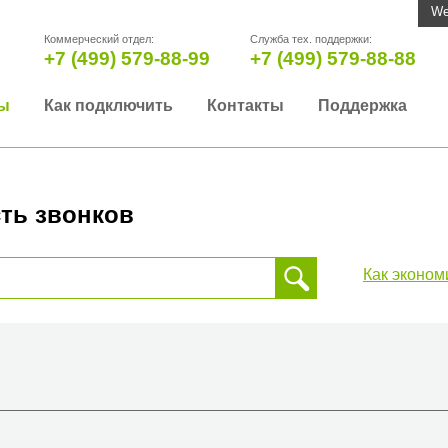
We
Коммерческий отдел:
Служба тех. поддержки:
+7 (499) 579-88-99
+7 (499) 579-88-88
ы
Как подключить
Контакты
Поддержка
ть звонков
Как эконом
 звонка, пожалуйста, введите телефонный номер на который
да или страны