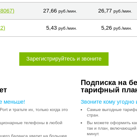
38067)
27,66
26,77
руб./мин.
руб./мин.
2)
5,43
5,26
руб./мин.
руб./мин.
Зарегистрируйтесь и звоните
Подписка на б
ет
тарифный пла
е меньше!
Звоните кому угодно 
Port и тратьте их, только когда это
Самые выгодные тарифы 
стран.
тационарные телефоны в любой
Вы можете оформить как
так и план, включающий
минут.
ашего баланса хватит на большее,