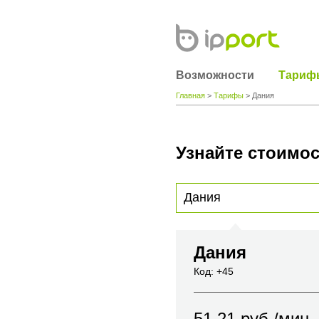
Возможности
Тариф
Главная
>
Тарифы
> Дания
Узнайте стоимос
Для получения информации о стоимости
вы хотите позвонить или название горо
Дания
Код: +45
51.21
руб./мин.