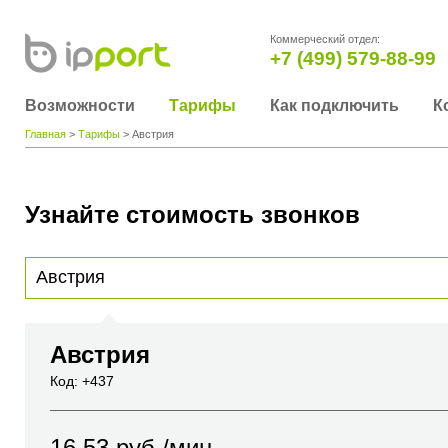
Коммерческий отдел:
+7 (499) 579-88-99
Возможности
Тарифы
Как подключить
К
Главная
>
Тарифы
> Австрия
Узнайте стоимость звонков
Для получения информации о стоимости звонка, пожалуйста, введите телефонный н
вы хотите позвонить или название города или страны
Австрия
Код: +437
16.53
руб./мин.