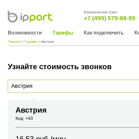
Коммерческий отдел:
+7 (499) 579-88-99
Возможности
Тарифы
Как подключить
К
Главная
>
Тарифы
> Австрия
Узнайте стоимость звонков
Для получения информации о стоимости звонка, пожалуйста, введите телефонный н
вы хотите позвонить или название города или страны
Австрия
Код: +43
16.53
руб./мин.