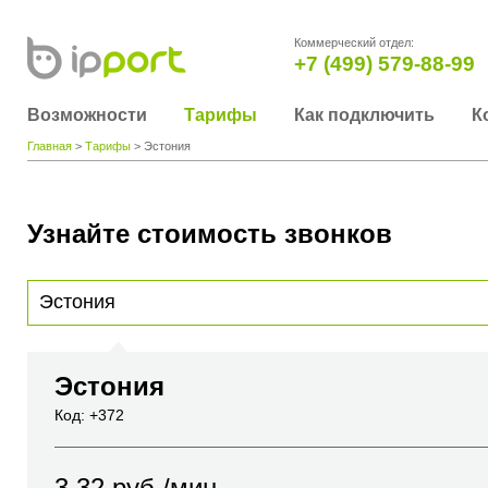
Коммерческий отдел:
+7 (499) 579-88-99
Возможности
Тарифы
Как подключить
К
Главная
>
Тарифы
> Эстония
Узнайте стоимость звонков
Для получения информации о стоимости звонка, пожалуйста, введите телефонный н
вы хотите позвонить или название города или страны
Эстония
Код: +372
3.32
руб./мин.