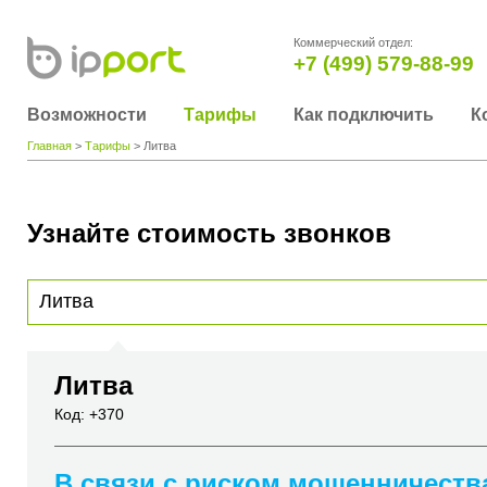
Коммерческий отдел:
+7 (499) 579-88-99
Возможности
Тарифы
Как подключить
К
Главная
>
Тарифы
> Литва
Узнайте стоимость звонков
Для получения информации о стоимости звонка, пожалуйста, введите телефонный н
вы хотите позвонить или название города или страны
Литва
Код: +370
В связи с риском мошенничеств