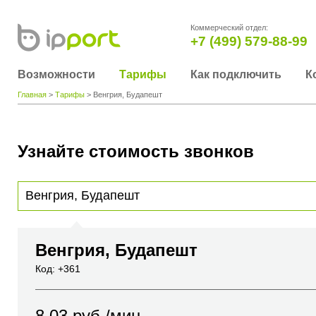
Коммерческий отдел:
+7 (499) 579-88-99
Возможности
Тарифы
Как подключить
К
Главная
>
Тарифы
> Венгрия, Будапешт
Узнайте стоимость звонков
Для получения информации о стоимости звонка, пожалуйста, введите телефонный н
вы хотите позвонить или название города или страны
Венгрия, Будапешт
Код: +361
8.03
руб./мин.