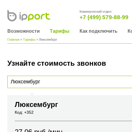
Коммерческий отдел:
+7 (499) 579-88-99
Возможности
Тарифы
Как подключить
К
Главная
>
Тарифы
> Люксембург
Узнайте стоимость звонков
Для получения информации о стоимости звонка, пожалуйста, введите телефонный н
вы хотите позвонить или название города или страны
Люксембург
Код: +352
27.06
руб./мин.