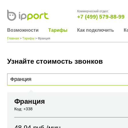
Коммерческий отдел:
+7 (499) 579-88-99
Возможности
Тарифы
Как подключить
К
Главная
>
Тарифы
> Франция
Узнайте стоимость звонков
Для получения информации о стоимости звонка, пожалуйста, введите телефонный н
вы хотите позвонить или название города или страны
Франция
Код: +338
48.94
руб./мин.