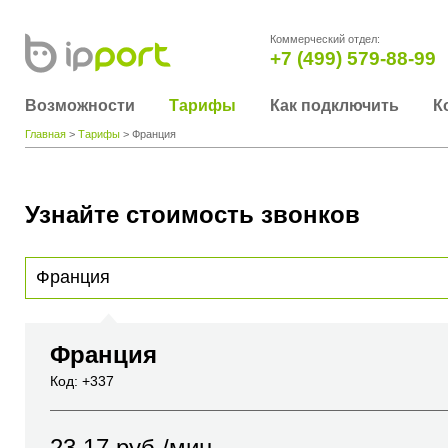
Коммерческий отдел:
+7 (499) 579-88-99
Возможности
Тарифы
Как подключить
К
Главная
>
Тарифы
> Франция
Узнайте стоимость звонков
Для получения информации о стоимости звонка, пожалуйста, введите телефонный н
вы хотите позвонить или название города или страны
Франция
Код: +337
23.17
руб./мин.