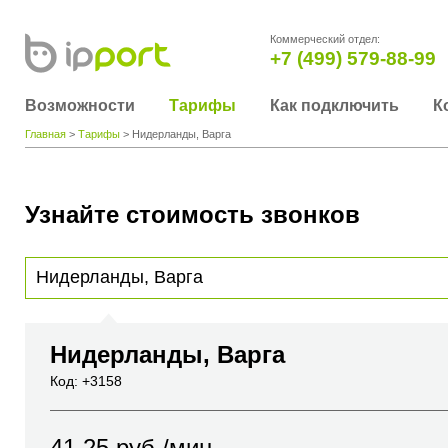
Коммерческий отдел:
+7 (499) 579-88-99
Возможности
Тарифы
Как подключить
К
Главная
>
Тарифы
> Нидерланды, Варга
Узнайте стоимость звонков
Для получения информации о стоимости звонка, пожалуйста, введите телефонный н
вы хотите позвонить или название города или страны
Нидерланды, Варга
Код: +3158
41.25
руб./мин.