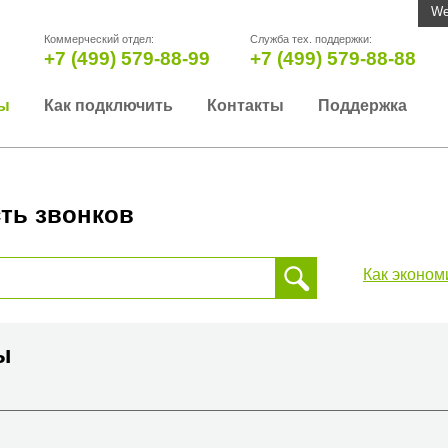
We
Коммерческий отдел:
Служба тех. поддержки:
+7 (499) 579-88-99
+7 (499) 579-88-88
ы
Как подключить
Контакты
Поддержка
ть звонков
Как эконом
 звонка, пожалуйста, введите телефонный номер на который
да или страны
ны