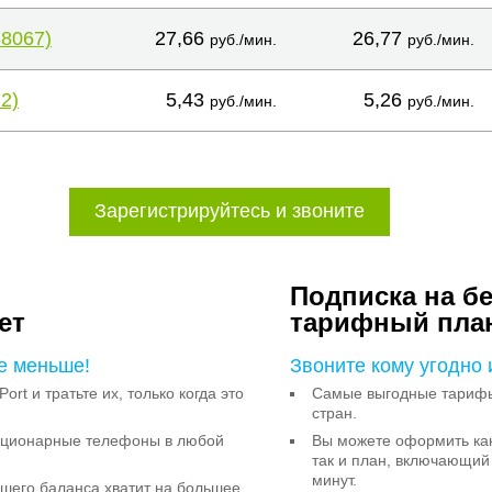
38067)
27,66
26,77
руб./мин.
руб./мин.
2)
5,43
5,26
руб./мин.
руб./мин.
Зарегистрируйтесь и звоните
Подписка на б
ет
тарифный пла
е меньше!
Звоните кому угодно 
Port и тратьте их, только когда это
Самые выгодные тарифы 
стран.
тационарные телефоны в любой
Вы можете оформить как
так и план, включающий
минут.
ашего баланса хватит на большее,