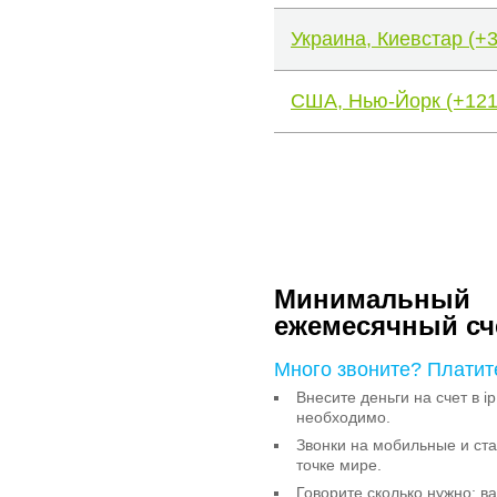
Украина, Киевстар (+
США, Нью-Йорк (+121
Минимальный
ежемесячный сч
Много звоните? Платит
Внесите деньги на счет в ip
необходимо.
Звонки на мобильные и с
точке мире.
Говорите сколько нужно: в