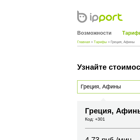
Возможности
Тариф
Главная
>
Тарифы
> Греция, Афины
Узнайте стоимос
Для получения информации о стоимости
вы хотите позвонить или название горо
Греция, Афи
Код: +301
4.73
руб./мин.