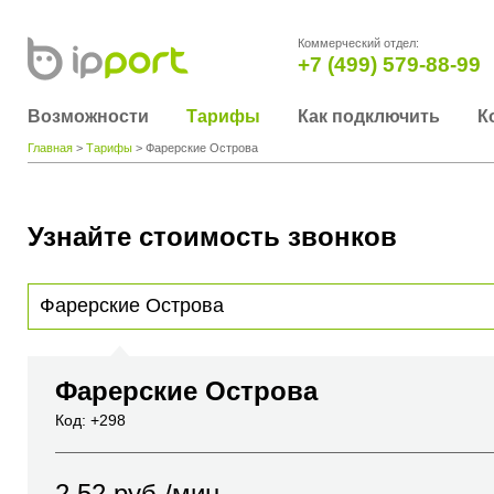
Коммерческий отдел:
+7 (499) 579-88-99
Возможности
Тарифы
Как подключить
К
Главная
>
Тарифы
> Фарерские Острова
Узнайте стоимость звонков
Для получения информации о стоимости звонка, пожалуйста, введите телефонный н
вы хотите позвонить или название города или страны
Фарерские Острова
Код: +298
2.52
руб./мин.