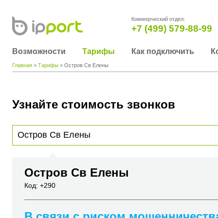
Коммерческий отдел:
+7 (499) 579-88-99
Возможности
Тарифы
Как подключить
К
Главная
>
Тарифы
> Остров Св Елены
Узнайте стоимость звонков
Для получения информации о стоимости звонка, пожалуйста, введите телефонный н
вы хотите позвонить или название города или страны
Остров Св Елены
Код: +290
В связи с риском мошенничеств