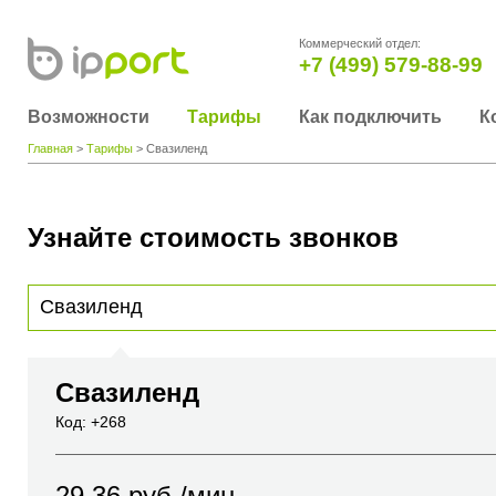
Коммерческий отдел:
+7 (499) 579-88-99
Возможности
Тарифы
Как подключить
К
Главная
>
Тарифы
> Свазиленд
Узнайте стоимость звонков
Для получения информации о стоимости звонка, пожалуйста, введите телефонный н
вы хотите позвонить или название города или страны
Свазиленд
Код: +268
29.36
руб./мин.