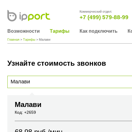
Коммерческий отдел:
+7 (499) 579-88-99
Возможности
Тарифы
Как подключить
К
Главная
>
Тарифы
> Малави
Узнайте стоимость звонков
Для получения информации о стоимости звонка, пожалуйста, введите телефонный н
вы хотите позвонить или название города или страны
Малави
Код: +2659
68.98
руб./мин.