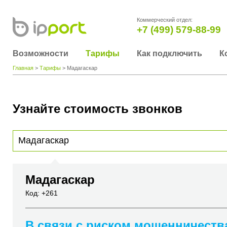
Коммерческий отдел:
+7 (499) 579-88-99
Возможности
Тарифы
Как подключить
К
Главная
>
Тарифы
> Мадагаскар
Узнайте стоимость звонков
Для получения информации о стоимости звонка, пожалуйста, введите телефонный н
вы хотите позвонить или название города или страны
Мадагаскар
Код: +261
В связи с риском мошенничеств