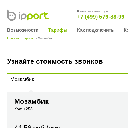
Коммерческий отдел:
+7 (499) 579-88-99
Возможности
Тарифы
Как подключить
К
Главная
>
Тарифы
> Мозамбик
Узнайте стоимость звонков
Для получения информации о стоимости звонка, пожалуйста, введите телефонный н
вы хотите позвонить или название города или страны
Мозамбик
Код: +258
44.56
руб./мин.