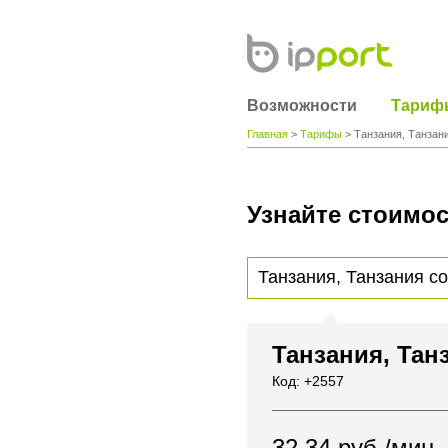
Возможности
Тариф
Главная
>
Тарифы
> Танзания, Танзани
Узнайте стоимос
Для получения информации о стоимости
вы хотите позвонить или название горо
Танзания, Тан
Код: +2557
32.34
руб./мин.