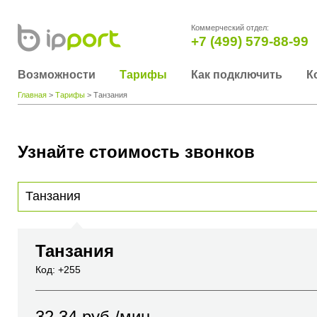
Коммерческий отдел:
+7 (499) 579-88-99
Возможности
Тарифы
Как подключить
К
Главная
>
Тарифы
> Танзания
Узнайте стоимость звонков
Для получения информации о стоимости звонка, пожалуйста, введите телефонный н
вы хотите позвонить или название города или страны
Танзания
Код: +255
32.34
руб./мин.