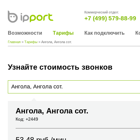
Коммерческий отдел:
+7 (499) 579-88-99
Возможности
Тарифы
Как подключить
К
Главная
>
Тарифы
> Ангола, Ангола сот.
Узнайте стоимость звонков
Для получения информации о стоимости звонка, пожалуйста, введите телефонный н
вы хотите позвонить или название города или страны
Ангола, Ангола сот.
Код: +2449
53.48
руб./мин.