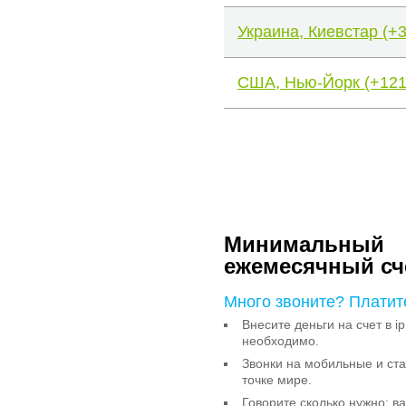
Украина, Киевстар (+
США, Нью-Йорк (+121
Минимальный
ежемесячный сч
Много звоните? Платит
Внесите деньги на счет в ip
необходимо.
Звонки на мобильные и с
точке мире.
Говорите сколько нужно: в