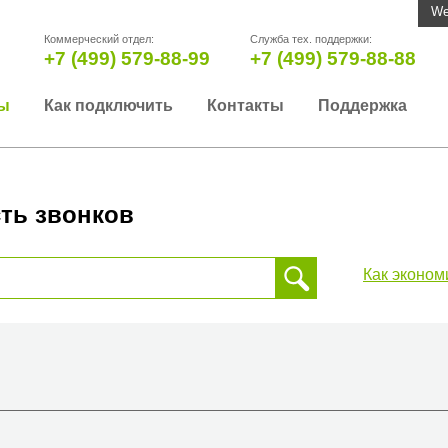
We
Коммерческий отдел:
Служба тех. поддержки:
+7 (499) 579-88-99
+7 (499) 579-88-88
ы
Как подключить
Контакты
Поддержка
ть звонков
Как эконом
 звонка, пожалуйста, введите телефонный номер на который
да или страны