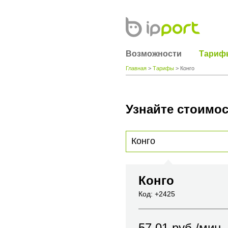
Возможности
Тариф
Главная
>
Тарифы
> Конго
Узнайте стоимос
Для получения информации о стоимости
вы хотите позвонить или название горо
Конго
Код: +2425
57.01
руб./мин.