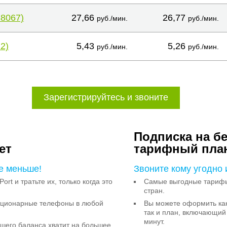
38067)
27,66
26,77
руб./мин.
руб./мин.
2)
5,43
5,26
руб./мин.
руб./мин.
Зарегистрируйтесь и звоните
Подписка на б
ет
тарифный пла
е меньше!
Звоните кому угодно 
Port и тратьте их, только когда это
Самые выгодные тарифы 
стран.
тационарные телефоны в любой
Вы можете оформить как
так и план, включающий
минут.
ашего баланса хватит на большее,