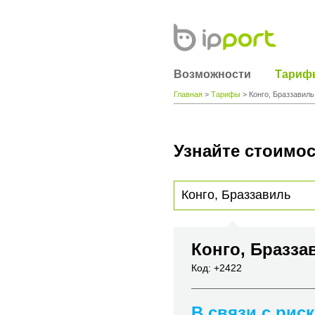
Возможности
Тариф
Главная
>
Тарифы
> Конго, Браззавиль
Узнайте стоимос
Для получения информации о стоимости
вы хотите позвонить или название горо
Конго, Бразз
Код: +2422
В связи с рис