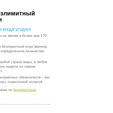
езлимитный
н
и когда угодно!
на звонки в более чем 170
 безлимитный план звонков,
 определенное количество
любой стране мира, в любое
день недели по самым
t.
онтрактных обязательств – мы
ов с помесячной оплатой.
иями по
безлимитным