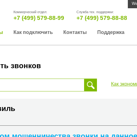
We
Коммерческий отдел:
Служба тех. поддержки:
+7 (499) 579-88-99
+7 (499) 579-88-88
ы
Как подключить
Контакты
Поддержка
ть звонков
Как эконом
 звонка, пожалуйста, введите телефонный номер на который
да или страны
авиль
ком мошенничества звонки на данно