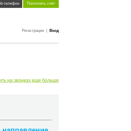
b-телефон
Пополнить счёт
Регистрация
|
Вход
ить на звонках еще больше
е направление