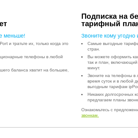
Подписка на б
ет
тарифный пла
е меньше!
Звоните кому угодно 
Port и тратьте их, только когда это
Самые выгодные тарифы 
стран.
тационарные телефоны в любой
Вы можете оформить как
так и план, включающий
минут.
ашего баланса хватит на большее,
Звоните на телефоны в 
время суток и в любой 
выгодным тарифам ipPor
Никаких долгосрочных к
предлагаем планы звонк
Ознакомьтесь с предложен
звонкам.