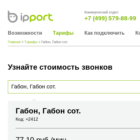
Коммерческий отдел:
+7 (499) 579-88-99
Возможности
Тарифы
Как подключить
К
Главная
>
Тарифы
> Габон, Габон сот.
Узнайте стоимость звонков
Для получения информации о стоимости звонка, пожалуйста, введите телефонный н
вы хотите позвонить или название города или страны
Габон, Габон сот.
Код: +2412
77.10
руб./мин.