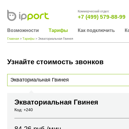
Коммерческий отдел:
+7 (499) 579-88-99
Возможности
Тарифы
Как подключить
К
Главная
>
Тарифы
> Экваториальная Гвинея
Узнайте стоимость звонков
Для получения информации о стоимости звонка, пожалуйста, введите телефонный н
вы хотите позвонить или название города или страны
Экваториальная Гвинея
Код: +240
84.26
руб./мин.