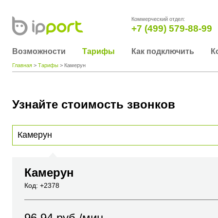
Коммерческий отдел:
+7 (499) 579-88-99
Возможности
Тарифы
Как подключить
К
Главная
>
Тарифы
> Камерун
Узнайте стоимость звонков
Для получения информации о стоимости звонка, пожалуйста, введите телефонный н
вы хотите позвонить или название города или страны
Камерун
Код: +2378
96.94
руб./мин.