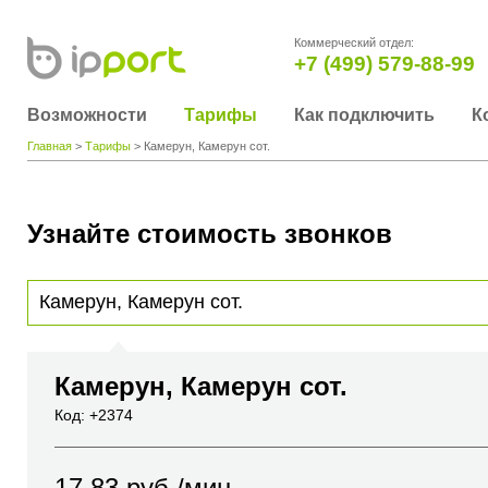
Коммерческий отдел:
+7 (499) 579-88-99
Возможности
Тарифы
Как подключить
К
Главная
>
Тарифы
> Камерун, Камерун сот.
Узнайте стоимость звонков
Для получения информации о стоимости звонка, пожалуйста, введите телефонный н
вы хотите позвонить или название города или страны
Камерун, Камерун сот.
Код: +2374
17.83
руб./мин.