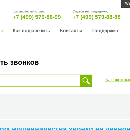
We
Коммерческий отдел:
Служба тех. поддержки:
+7 (499) 579-88-99
+7 (499) 579-88-88
ы
Как подключить
Контакты
Поддержка
ть звонков
Как эконом
 звонка, пожалуйста, введите телефонный номер на который
да или страны
ком мошенничества звонки на данно