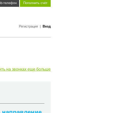
b-телефон
Пополнить счёт
Регистрация
|
Вход
ить на звонках еще больше
е направление