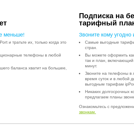
Подписка на б
ет
тарифный пла
е меньше!
Звоните кому угодно 
Port и тратьте их, только когда это
Самые выгодные тарифы 
стран.
тационарные телефоны в любой
Вы можете оформить как
так и план, включающий
минут.
ашего баланса хватит на большее,
Звоните на телефоны в 
время суток и в любой 
выгодным тарифам ipPor
Никаких долгосрочных к
предлагаем планы звонк
Ознакомьтесь с предложен
звонкам.