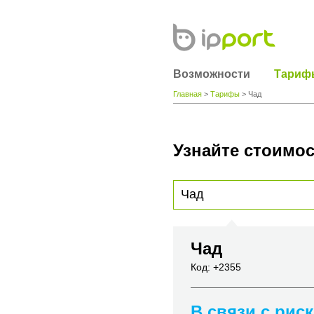
Возможности
Тариф
Главная
>
Тарифы
> Чад
Узнайте стоимос
Для получения информации о стоимости
вы хотите позвонить или название горо
Чад
Код: +2355
В связи с рис