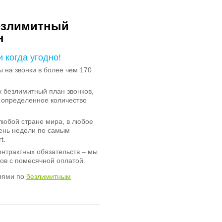
езлимитный
н
и когда угодно!
на звонки в более чем 170
 безлимитный план звонков,
 определенное количество
любой стране мира, в любое
день недели по самым
t.
онтрактных обязательств – мы
ов с помесячной оплатой.
иями по
безлимитным