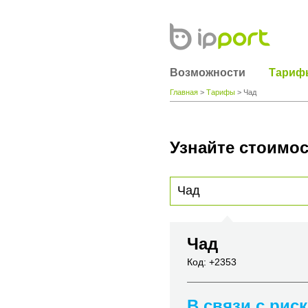
Возможности
Тариф
Главная
>
Тарифы
> Чад
Узнайте стоимос
Для получения информации о стоимости
вы хотите позвонить или название горо
Чад
Код: +2353
В связи с рис