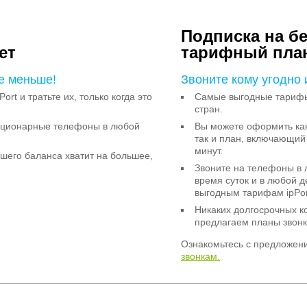
Подписка на б
ет
тарифный пла
е меньше!
Звоните кому угодно 
Port и тратьте их, только когда это
Самые выгодные тарифы 
стран.
тационарные телефоны в любой
Вы можете оформить как
так и план, включающий
минут.
ашего баланса хватит на большее,
Звоните на телефоны в 
время суток и в любой 
выгодным тарифам ipPor
Никаких долгосрочных к
предлагаем планы звонк
Ознакомьтесь с предложен
звонкам.