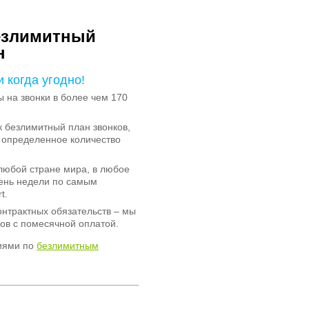
езлимитный
н
и когда угодно!
на звонки в более чем 170
 безлимитный план звонков,
 определенное количество
любой стране мира, в любое
день недели по самым
t.
онтрактных обязательств – мы
ов с помесячной оплатой.
иями по
безлимитным