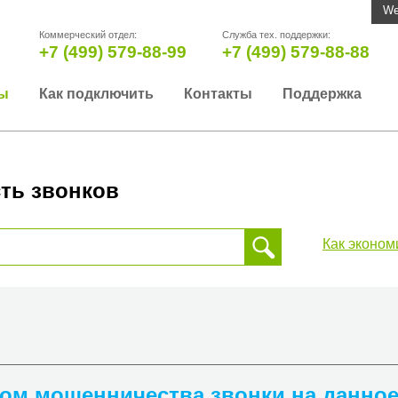
We
Коммерческий отдел:
Служба тех. поддержки:
+7 (499) 579-88-99
+7 (499) 579-88-88
ы
Как подключить
Контакты
Поддержка
ть звонков
Как эконом
 звонка, пожалуйста, введите телефонный номер на который
да или страны
ком мошенничества звонки на данно