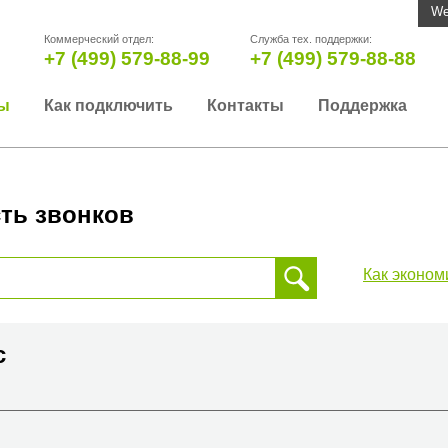
We
Коммерческий отдел:
Служба тех. поддержки:
+7 (499) 579-88-99
+7 (499) 579-88-88
ы
Как подключить
Контакты
Поддержка
ть звонков
Как эконом
 звонка, пожалуйста, введите телефонный номер на который
да или страны
с