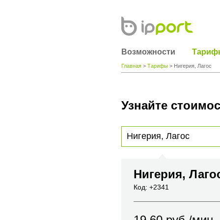
Возможности
Тариф
Главная
>
Тарифы
> Нигерия, Лагос
Узнайте стоимос
Для получения информации о стоимости
вы хотите позвонить или название горо
Нигерия, Лаго
Код: +2341
19.60
руб./мин.