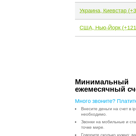
Украина, Киевстар (+
США, Нью-Йорк (+121
Минимальный
ежемесячный сч
Много звоните? Платит
Внесите деньги на счет в ip
необходимо.
Звонки на мобильные и с
точке мире.
Говорите сколько нужно: в