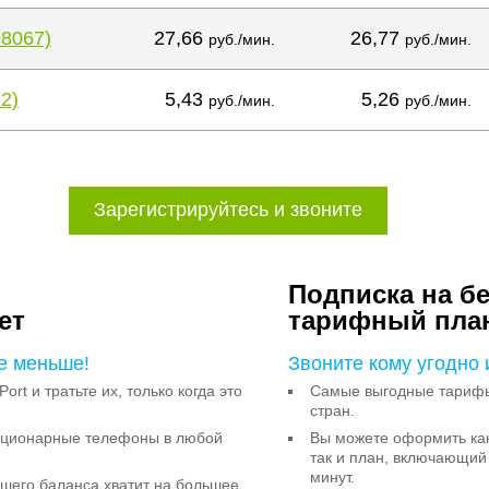
38067)
27,66
26,77
руб./мин.
руб./мин.
2)
5,43
5,26
руб./мин.
руб./мин.
Зарегистрируйтесь и звоните
Подписка на б
ет
тарифный пла
е меньше!
Звоните кому угодно 
Port и тратьте их, только когда это
Самые выгодные тарифы 
стран.
тационарные телефоны в любой
Вы можете оформить как
так и план, включающий
минут.
ашего баланса хватит на большее,